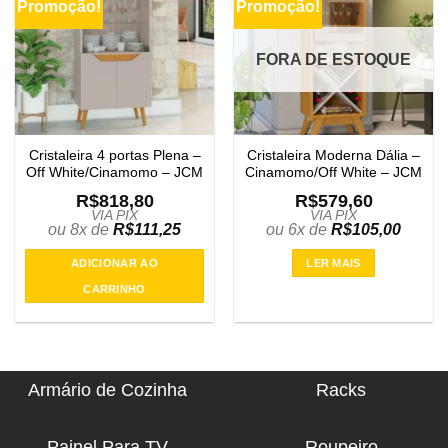
Promoção!
Promoção!
FORA DE ESTOQUE
Cristaleira 4 portas Plena –
Cristaleira Moderna Dália –
Off White/Cinamomo – JCM
Cinamomo/Off White – JCM
R$
818,80
R$
579,60
VIA PIX
VIA PIX
ou 8x de
R$
111,25
ou 6x de
R$
105,00
ADICIONAR AO
LER MAIS
CARRINHO
Armário de Cozinha
Racks
Painel Para TV
Roupeiro