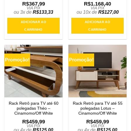
R$
367,99
R$
1.168,40
VIA PIX
VIA PIX
ou 3x de
R$
133,33
ou 10x de
R$
127,00
ADICIONAR AO
ADICIONAR AO
CARRINHO
CARRINHO
Promoção!
Promoção!
Rack Retrô para TV até 60
Rack Retrô para TV até 55
polegadas Théo –
polegadas Lotus –
Cinamomo/Off White
Cinamomo/Off White
R$
459,99
R$
459,99
VIA PIX
VIA PIX
ou 4x de
R$
125,00
ou 4x de
R$
125,00