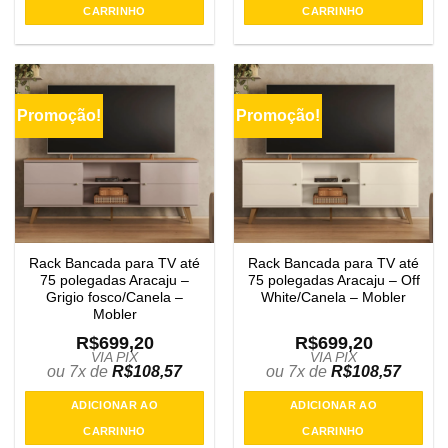
CARRINHO
CARRINHO
Promoção!
Promoção!
Rack Bancada para TV até
Rack Bancada para TV até
75 polegadas Aracaju –
75 polegadas Aracaju – Off
Grigio fosco/Canela –
White/Canela – Mobler
Mobler
R$
699,20
R$
699,20
VIA PIX
VIA PIX
ou 7x de
R$
108,57
ou 7x de
R$
108,57
ADICIONAR AO
ADICIONAR AO
CARRINHO
CARRINHO