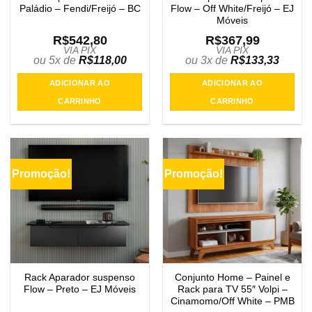
Paládio – Fendi/Freijó – BC
Flow – Off White/Freijó – EJ
Móveis
R$
542,80
R$
367,99
VIA PIX
VIA PIX
ou 5x de
R$
118,00
ou 3x de
R$
133,33
ADICIONAR AO
ADICIONAR AO
CARRINHO
CARRINHO
Promoção!
Promoção!
Rack Aparador suspenso
Conjunto Home – Painel e
Flow – Preto – EJ Móveis
Rack para TV 55″ Volpi –
Cinamomo/Off White – PMB