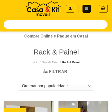
Skip
to
content
Pesquisar
por:
Compre Online e Pague em Casa!
Rack & Painel
Início
/
Sala de Estar
/
Rack & Painel
FILTRAR