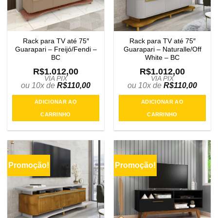
Rack para TV até 75″
Rack para TV até 75″
Guarapari – Freijó/Fendi –
Guarapari – Naturalle/Off
BC
White – BC
R$
1.012,00
R$
1.012,00
VIA PIX
VIA PIX
ou 10x de
R$
110,00
ou 10x de
R$
110,00
ADICIONAR AO
ADICIONAR AO
CARRINHO
CARRINHO
Promoção!
Promoção!