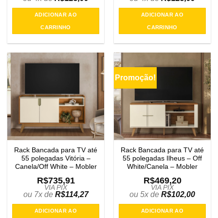
ADICIONAR AO
ADICIONAR AO
CARRINHO
CARRINHO
Promoção!
Rack Bancada para TV até
Rack Bancada para TV até
55 polegadas Vitória –
55 polegadas Ilheus – Off
Canela/Off White – Mobler
White/Canela – Mobler
R$
735,91
R$
469,20
VIA PIX
VIA PIX
ou 7x de
R$
114,27
ou 5x de
R$
102,00
ADICIONAR AO
ADICIONAR AO