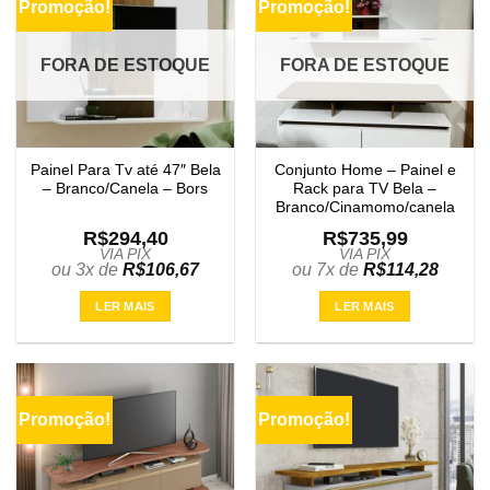
Promoção!
Promoção!
FORA DE ESTOQUE
FORA DE ESTOQUE
Painel Para Tv até 47″ Bela
Conjunto Home – Painel e
– Branco/Canela – Bors
Rack para TV Bela –
Branco/Cinamomo/canela
R$
294,40
R$
735,99
VIA PIX
VIA PIX
ou 3x de
R$
106,67
ou 7x de
R$
114,28
LER MAIS
LER MAIS
Promoção!
Promoção!