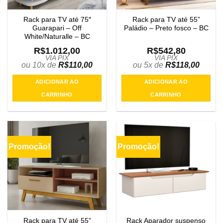
Rack para TV até 75″
Rack para TV até 55”
Guarapari – Off
Paládio – Preto fosco – BC
White/Naturalle – BC
R$
1.012,00
R$
542,80
VIA PIX
VIA PIX
ou 10x de
R$
110,00
ou 5x de
R$
118,00
ADICIONAR AO
ADICIONAR AO
CARRINHO
CARRINHO
Promoção!
Promoção!
Rack para TV até 55”
Rack Aparador suspenso