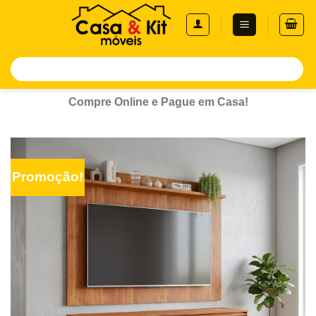
Skip
to
content
Pesquisar
por:
Compre Online e Pague em Casa!
Promoção!