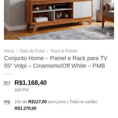
Início
/
Sala de Estar
/
Rack & Painel
Conjunto Home – Painel e Rack para TV
55″ Volpi – Cinamomo/Off White – PMB
R$
1.168,40
VIA PIX
10x de
R$
127,00
sem juros | Total no cartão:
R$
1.270,00