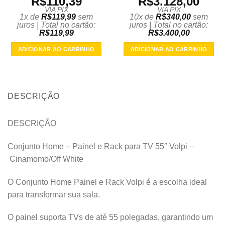
R$
110,39
R$
3.128,00
VIA PIX
VIA PIX
1x de
R$
119,99
sem
10x de
R$
340,00
sem
juros | Total no cartão:
juros | Total no cartão:
R$
119,99
R$
3.400,00
ADICIONAR AO CARRINHO
ADICIONAR AO CARRINHO
DESCRIÇÃO
DESCRIÇÃO
Conjunto Home – Painel e Rack para TV 55″ Volpi –
Cinamomo/Off White
O Conjunto Home Painel e Rack Volpi é a escolha ideal
para transformar sua sala.
O painel suporta TVs de até 55 polegadas, garantindo um