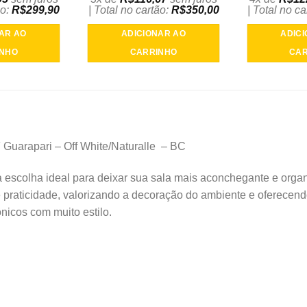
ão:
R$
299,90
| Total no cartão:
R$
350,00
| Total no c
AR AO
ADICIONAR AO
ADIC
INHO
CARRINHO
CAR
 Guarapari – Off White/Naturalle – BC
 escolha ideal para deixar sua sala mais aconchegante e org
 praticidade, valorizando a decoração do ambiente e oferecen
nicos com muito estilo.