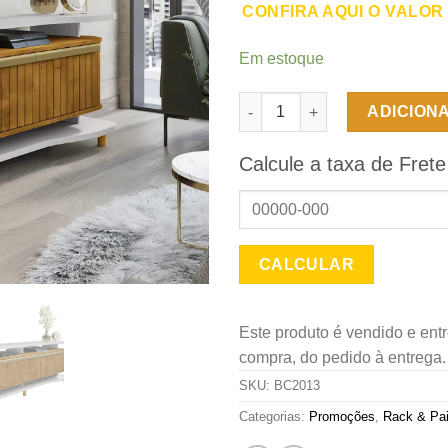
CONFIRA AQUI O VALOR
Em estoque
Rack para TV até 75" Guarapari
ADICION
Calcule a taxa de Frete
Este produto é vendido e ent
compra, do pedido à entrega
SKU:
BC2013
Categorias:
Promoções
,
Rack & Pai