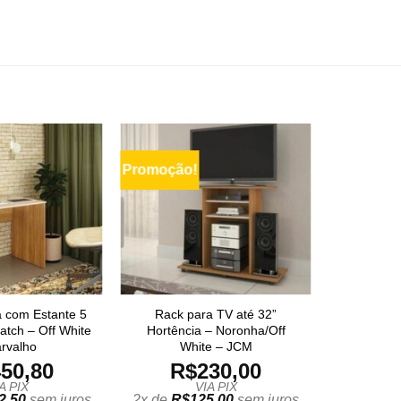
Promoção!
a com Estante 5
Rack para TV até 32”
atch – Off White
Hortência – Noronha/Off
arvalho
White – JCM
50,80
R$
230,00
A PIX
VIA PIX
2,50
sem juros
2x de
R$
125,00
sem juros