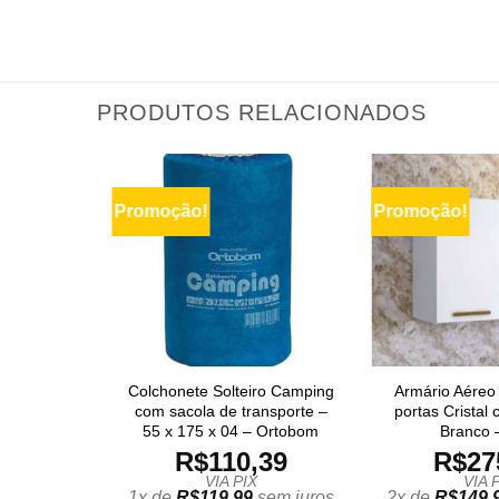
PRODUTOS RELACIONADOS
Promoção!
Promoção!
Colchonete Solteiro Camping
Armário Aéreo
com sacola de transporte –
portas Cristal
55 x 175 x 04 – Ortobom
Branco 
R$
110,39
R$
27
VIA PIX
VIA 
1x de
R$
119,99
sem juros
2x de
R$
149,