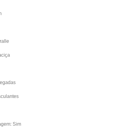
m
ralle
aciça
legadas
sculantes
agem: Sim