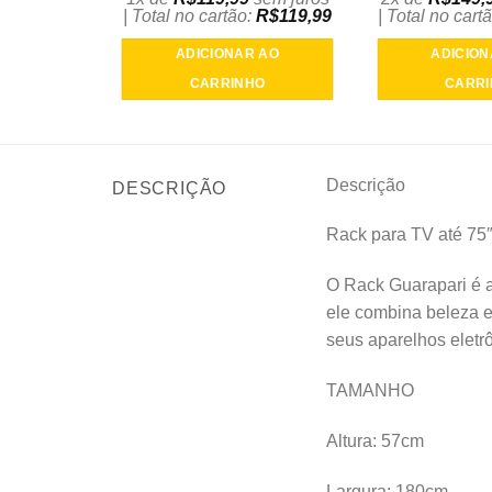
| Total no cartão:
R$
119,99
| Total no cart
ADICIONAR AO
ADICION
CARRINHO
CARR
Descrição
DESCRIÇÃO
Rack para TV até 75″
O Rack Guarapari é a
ele combina beleza e
seus aparelhos eletrô
TAMANHO
Altura: 57cm
Largura: 180cm