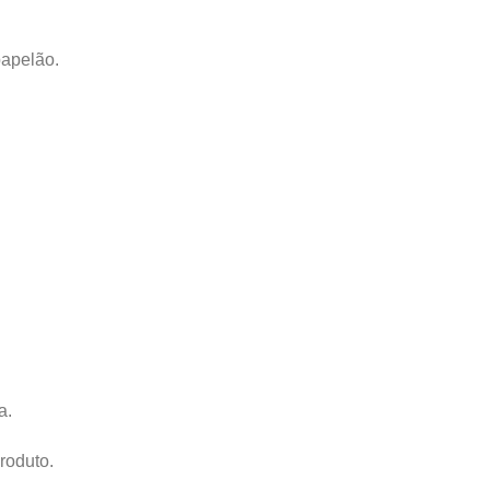
apelão.
a.
roduto.