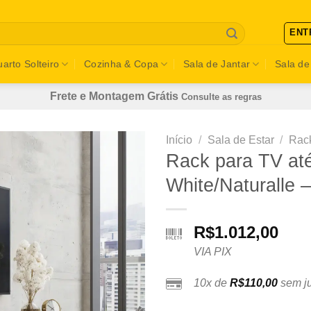
ENT
arto Solteiro
Cozinha & Copa
Sala de Jantar
Sala de
Frete e Montagem Grátis
Consulte as regras
Início
/
Sala de Estar
/
Rack
Rack para TV até
White/Naturalle 
R$
1.012,00
VIA PIX
10x de
R$
110,00
sem ju