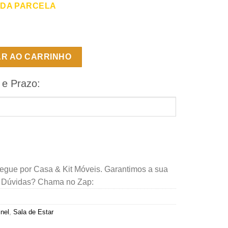
 DA PARCELA
 - Off White/Naturalle - BC quantidade
AR AO CARRINHO
 e Prazo:
regue por Casa & Kit Móveis. Garantimos a sua
. Dúvidas? Chama no Zap:
nel
,
Sala de Estar