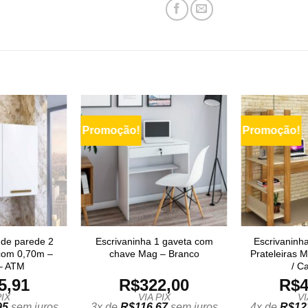
Promoção!
Promoção!
 de parede 2
Escrivaninha 1 gaveta com
Escrivaninh
 com 0,70m –
chave Mag – Branco
Prateleiras M
– ATM
/ C
5,91
R$
322,00
R$
4
PIX
VIA PIX
VI
95
sem juros
3x de
R$
116,67
sem juros
4x de
R$
12