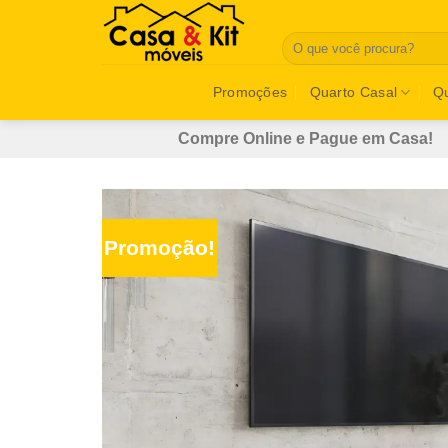
Skip
to
Pesquisar
por:
content
Promoções
Quarto Casal
Qu
Compre Online e Pague em Casa!
Promoção!