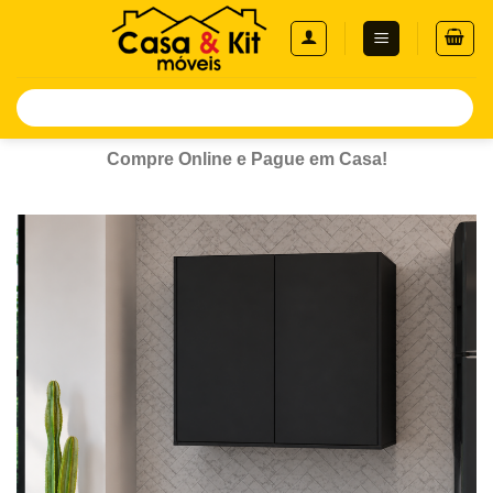
Skip
to
content
Pesquisar
por:
Compre Online e Pague em Casa!