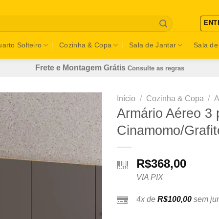
ENT
arto Solteiro
Cozinha & Copa
Sala de Jantar
Sala de
Frete e Montagem Grátis
Consulte as regras
Início
/
Cozinha & Copa
/
A
Armário Aéreo 3 
Cinamomo/Grafit
R$
368,00
VIA PIX
4x de
R$
100,00
sem jur