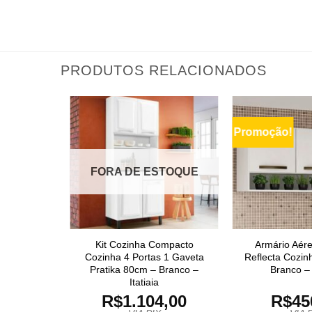
PRODUTOS RELACIONADOS
Promoção!
FORA DE ESTOQUE
Kit Cozinha Compacto
Armário Aére
Cozinha 4 Portas 1 Gaveta
Reflecta Cozin
Pratika 80cm – Branco –
Branco – 
Itatiaia
R$
1.104,00
R$
45