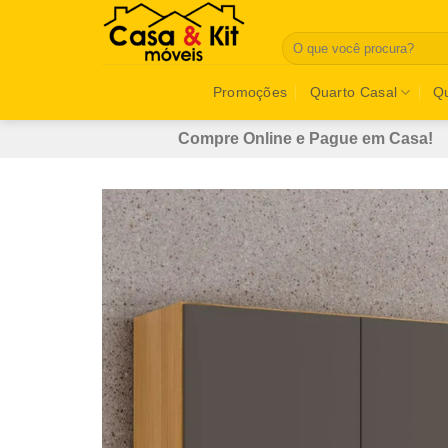
Skip
to
Pesquisar
por:
content
Promoções
Quarto Casal
Qu
Compre Online e Pague em Casa!