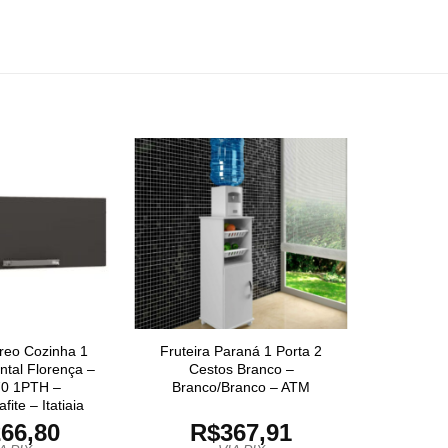
reo Cozinha 1
Fruteira Paraná 1 Porta 2
ntal Florença –
Cestos Branco –
0 1PTH –
Branco/Branco – ATM
ite – Itatiaia
66,80
R$
367,91