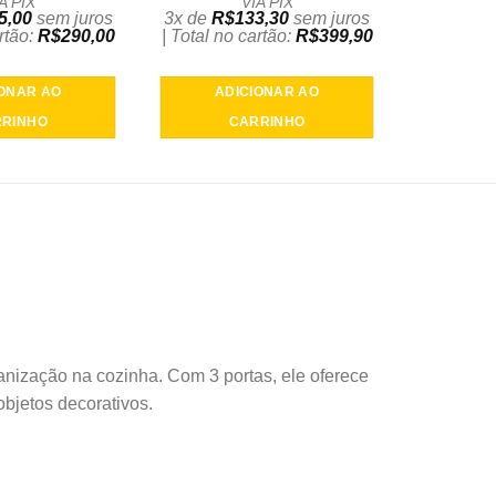
A PIX
VIA PIX
5,00
sem juros
3x de
R$
133,30
sem juros
artão:
R$
290,00
| Total no cartão:
R$
399,90
IONAR AO
ADICIONAR AO
RINHO
CARRINHO
nização na cozinha. Com 3 portas, ele oferece
objetos decorativos.