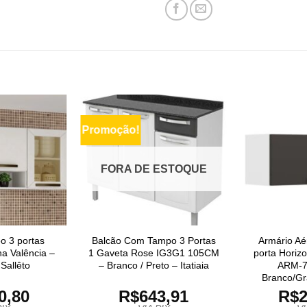
Promoção!
FORA DE ESTOQUE
o 3 portas
Balcão Com Tampo 3 Portas
Armário Aé
ha Valência –
1 Gaveta Rose IG3G1 105CM
porta Horizo
Sallêto
– Branco / Preto – Itatiaia
ARM-7
Branco/Graf
0,80
R$
643,91
R$
2