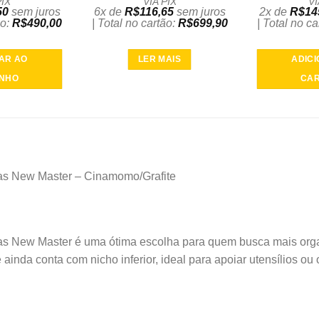
PIX
VIA PIX
VI
50
sem juros
6x de
R$
116,65
sem juros
2x de
R$
14
ão:
R$
490,00
| Total no cartão:
R$
699,90
| Total no c
AR AO
LER MAIS
ADIC
INHO
CAR
tas New Master – Cinamomo/Grafite
as New Master é uma ótima escolha para quem busca mais orga
ainda conta com nicho inferior, ideal para apoiar utensílios ou 