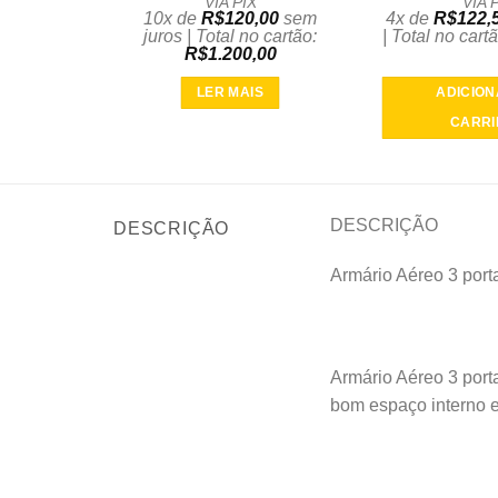
VIA PIX
VIA 
10x de
R$
120,00
sem
4x de
R$
122,
juros | Total no cartão:
| Total no cart
R$
1.200,00
LER MAIS
ADICION
CARR
DESCRIÇÃO
DESCRIÇÃO
Armário Aéreo 3 por
Armário Aéreo 3 port
bom espaço interno e 