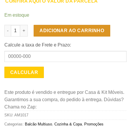
CONFIRA AQUI O VALOR DA PARCELA
Em estoque
Balcão Multiuso 2 portas Arte Smart - Cinamomo/Off White - A
ADICIONAR AO CARRINHO
Calcule a taxa de Frete e Prazo:
Este produto é vendido e entregue por Casa & Kit Móveis.
Garantimos a sua compra, do pedido à entrega. Dúvidas?
Chama no Zap:
SKU:
AM1017
Categorias:
Balcão Multiuso
,
Cozinha & Copa
,
Promoções