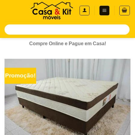
Skip
to
content
Pesquisar
por:
Compre Online e Pague em Casa!
Promoção!