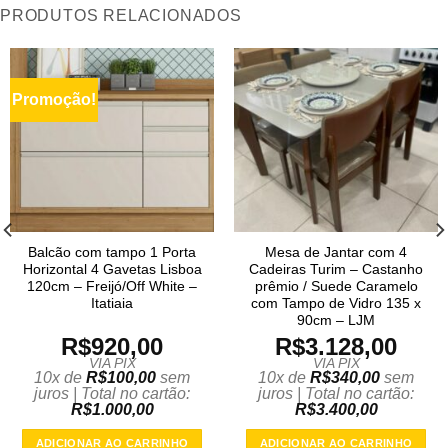
PRODUTOS RELACIONADOS
Promoção!
Balcão com tampo 1 Porta
Mesa de Jantar com 4
Horizontal 4 Gavetas Lisboa
Cadeiras Turim – Castanho
120cm – Freijó/Off White –
prêmio / Suede Caramelo
Itatiaia
com Tampo de Vidro 135 x
90cm – LJM
R$
920,00
R$
3.128,00
VIA PIX
VIA PIX
10x de
R$
100,00
sem
10x de
R$
340,00
sem
juros | Total no cartão:
juros | Total no cartão:
R$
1.000,00
R$
3.400,00
ADICIONAR AO CARRINHO
ADICIONAR AO CARRINHO