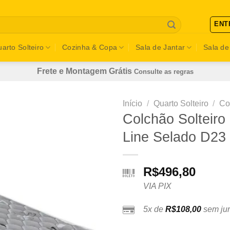
ENT
arto Solteiro
Cozinha & Copa
Sala de Jantar
Sala de
Frete e Montagem Grátis
Consulte as regras
Início
/
Quarto Solteiro
/
Co
Colchão Solteir
Line Selado D23 
R$
496,80
VIA PIX
5x de
R$
108,00
sem jur