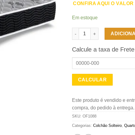
CONFIRA AQUI O VALOR
Em estoque
Colchão Solteiro de Espuma Co
ADICION
Calcule a taxa de Frete
Este produto é vendido e ent
compra, do pedido à entrega
SKU:
OF1088
Categorias:
Colchão Solteiro
,
Quarto