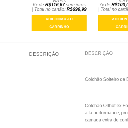
VIA PIX
VIA 
6x de
R$
116,67
sem juros
7x de
R$
100,
| Total no cartão:
R$
699,99
| Total no cart
ADICIONAR AO
ADICION
CARRINHO
CARR
DESCRIÇÃO
DESCRIÇÃO
Colchão Solteiro de
Colchão Orthoflex Fo
alta performance, pr
camada extra de conf