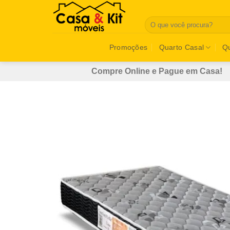
Skip
to
Pesquisar
por:
content
Promoções
Quarto Casal
Qu
Compre Online e Pague em Casa!