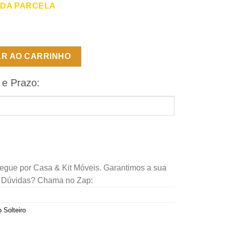
 DA PARCELA
mfortpedic Line Selado D23 - 88 x 188 x 14 - Ortho quantidade
AR AO CARRINHO
 e Prazo:
regue por Casa & Kit Móveis. Garantimos a sua
. Dúvidas? Chama no Zap:
 Solteiro