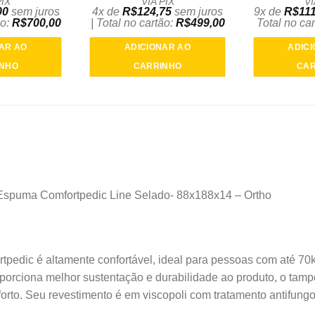
PIX
VIA PIX
VI
00
sem juros
4x de
R$
124,75
sem juros
9x de
R$
111
ão:
R$
700,00
| Total no cartão:
R$
499,00
Total no ca
AR AO
ADICIONAR AO
ADIC
INHO
CARRINHO
CAR
 Espuma Comfortpedic Line Selado- 88x188x14 – Ortho
rtpedic é altamente confortável, ideal para pessoas com até 7
oporciona melhor sustentação e durabilidade ao produto, o ta
orto. Seu revestimento é em viscopoli com tratamento antifungo