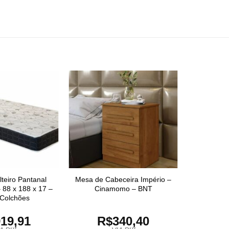
teiro Pantanal
Mesa de Cabeceira Império –
 88 x 188 x 17 –
Cinamomo – BNT
 Colchões
19,91
R$
340,40