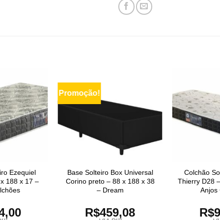
Promoção!
iro Ezequiel
Base Solteiro Box Universal
Colchão Sol
x 188 x 17 –
Corino preto – 88 x 188 x 38
Thierry D28 –
lchões
– Dream
Anjos
4,00
R$
459,08
R$
9