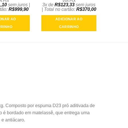
A PIX
VIA PIX
,10
sem juros |
3x de
R$
123,33
sem juros
rtão:
R$
999,90
| Total no cartão:
R$
370,00
IONAR AO
ADICIONAR AO
RINHO
CARRINHO
0kg. Composto por espuma D23 pró aditivada de
mpo é bordado em matelassê, que entrega uma
 e antiácaro.