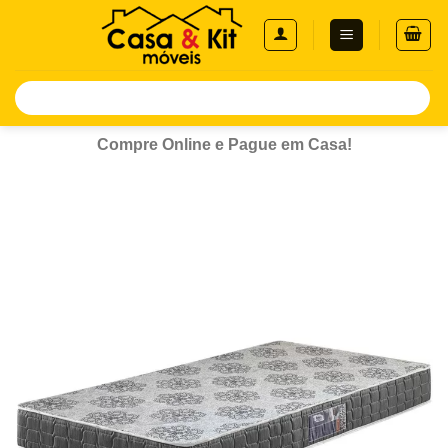
Skip
to
content
Pesquisar
por:
Compre Online e Pague em Casa!