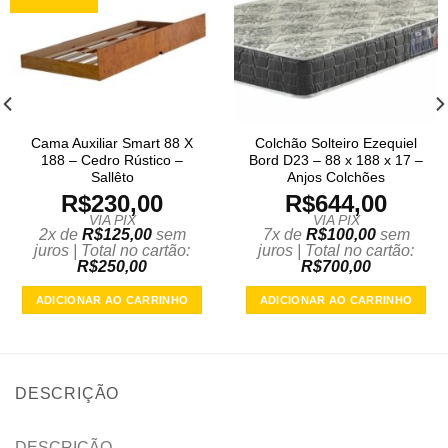
Cama Auxiliar Smart 88 X
Colchão Solteiro Ezequiel
188 – Cedro Rústico –
Bord D23 – 88 x 188 x 17 –
Sallêto
Anjos Colchões
R$
230,00
R$
644,00
VIA PIX
VIA PIX
2x de
R$
125,00
sem
7x de
R$
100,00
sem
juros | Total no cartão:
juros | Total no cartão:
R$
250,00
R$
700,00
ADICIONAR AO CARRINHO
ADICIONAR AO CARRINHO
DESCRIÇÃO
DESCRIÇÃO