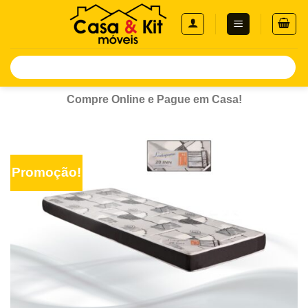
Skip
to
content
Pesquisar
por:
Compre Online e Pague em Casa!
Promoção!