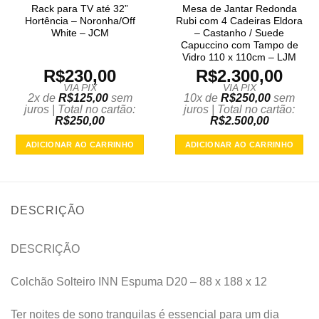
Rack para TV até 32”
Mesa de Jantar Redonda
Hortência – Noronha/Off
Rubi com 4 Cadeiras Eldora
White – JCM
– Castanho / Suede
Capuccino com Tampo de
Vidro 110 x 110cm – LJM
R$
230,00
R$
2.300,00
VIA PIX
VIA PIX
2x de
R$
125,00
sem
10x de
R$
250,00
sem
juros | Total no cartão:
juros | Total no cartão:
R$
250,00
R$
2.500,00
ADICIONAR AO CARRINHO
ADICIONAR AO CARRINHO
DESCRIÇÃO
DESCRIÇÃO
Colchão Solteiro INN Espuma D20 – 88 x 188 x 12
Ter noites de sono tranguilas é essencial para um dia