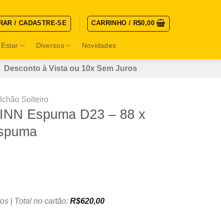
RAR / CADASTRE-SE
CARRINHO /
R$
0,00
 Estar
Diversos
Novidades
Desconto à Vista ou 10x Sem Juros
lchão Solteiro
o INN Espuma D23 – 88 x
espuma
os | Total no cartão:
R$
620,00