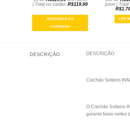
| Total no cartão:
R$
119,99
juros | Total
R$
1.7
ADICIONAR AO
LER M
CARRINHO
DESCRIÇÃO
DESCRIÇÃO
Colchão Solteiro IN
O Colchão Solteiro I
garante boas noites 