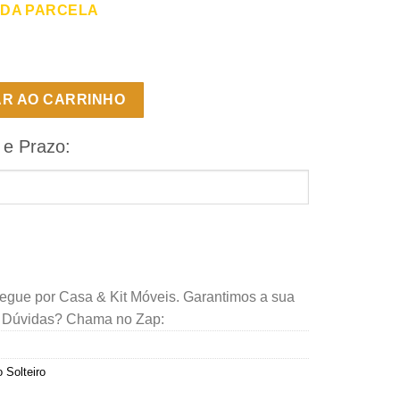
 DA PARCELA
23 - 88 x 188 x 14 - Lestespuma quantidade
AR AO CARRINHO
 e Prazo:
regue por Casa & Kit Móveis. Garantimos a sua
. Dúvidas? Chama no Zap:
 Solteiro