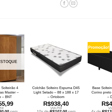
Promoção!
ESTOQUE
Solteirão 4
Colchão Solteiro Espuma D45
Base Solteir
tas Master –
Light Selado – 88 x 188 x 17
Corino preto
 – BNT
– Ortobom
– 
55,99
R$
938,40
R$
4
PIX
VIA PIX
VI
80,00
sem
10x de
R$
102,00
sem
4x de
R$
12