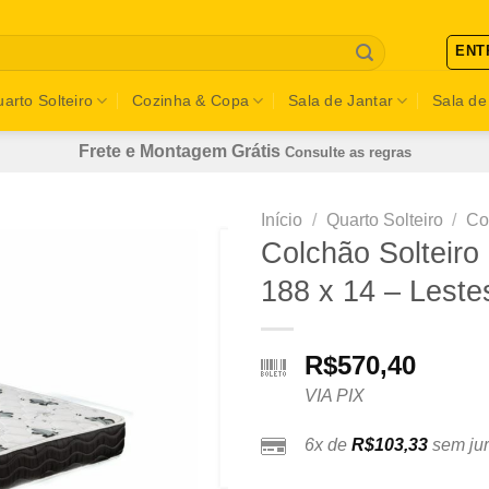
ENT
arto Solteiro
Cozinha & Copa
Sala de Jantar
Sala de
Frete e Montagem Grátis
Consulte as regras
Início
/
Quarto Solteiro
/
Co
Colchão Solteir
188 x 14 – Lest
R$
570,40
VIA PIX
6x de
R$
103,33
sem jur