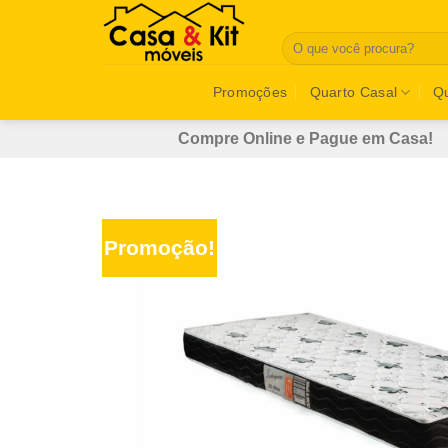
Skip
to
Pesquisar
por:
content
Promoções
Quarto Casal
Qu
Compre Online e Pague em Casa!
Promoção!