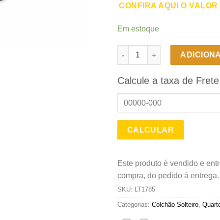
CONFIRA AQUI O VALOR
Em estoque
Colchão Solteiro INN Espuma D
ADICION
Calcule a taxa de Frete
Este produto é vendido e ent
compra, do pedido à entrega
SKU:
LT1785
Categorias:
Colchão Solteiro
,
Quarto