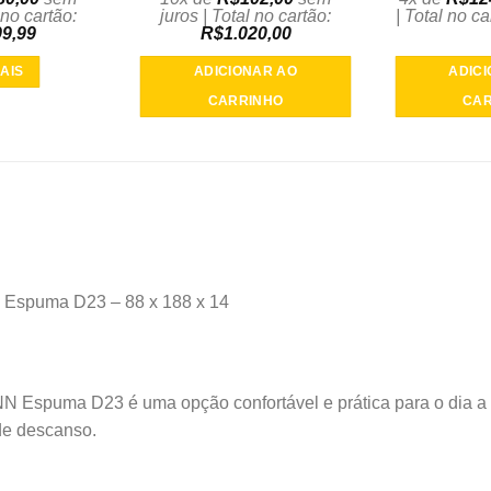
 no cartão:
juros | Total no cartão:
| Total no c
99,99
R$
1.020,00
AIS
ADICIONAR AO
ADIC
CARRINHO
CAR
N Espuma D23 – 88 x 188 x 14
NN Espuma D23 é uma opção confortável e prática para o dia a
de descanso.