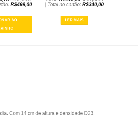
artão:
R$
499,00
| Total no cartão:
R$
340,00
IONAR AO
LER MAIS
RINHO
 dia. Com 14 cm de altura e densidade D23,