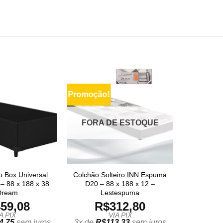
Promoção!
FORA DE ESTOQUE
o Box Universal
Colchão Solteiro INN Espuma
 – 88 x 188 x 38
D20 – 88 x 188 x 12 –
Dream
Lestespuma
59,08
R$
312,80
A PIX
VIA PIX
4,75
sem juros
3x de
R$
113,33
sem juros