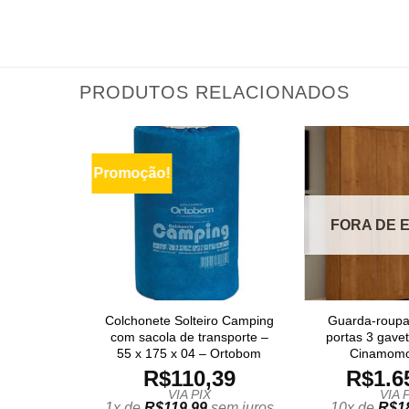
PRODUTOS RELACIONADOS
Promoção!
FORA DE 
Colchonete Solteiro Camping
Guarda-roupa 
com sacola de transporte –
portas 3 gave
55 x 175 x 04 – Ortobom
Cinamomo
R$
110,39
R$
1.6
VIA PIX
VIA 
1x de
R$
119,99
sem juros
10x de
R$
1