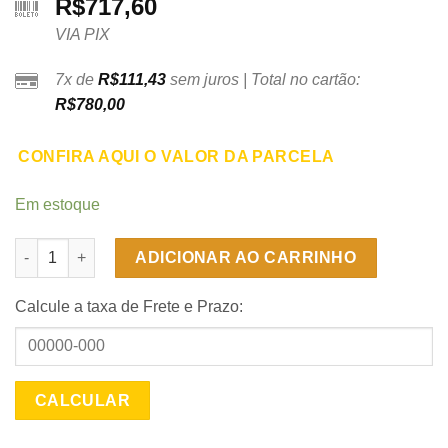
R$
717,60
VIA PIX
7x de
R$
111,43
sem juros | Total no cartão:
R$
780,00
CONFIRA AQUI O VALOR DA PARCELA
Em estoque
Cômoda Sapateira Florença Com 4 Gavetas E 1 Porta - Cinamom
ADICIONAR AO CARRINHO
Calcule a taxa de Frete e Prazo: