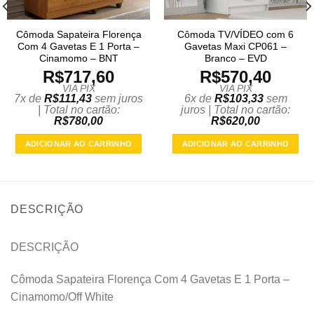
Cômoda Sapateira Florença
Cômoda TV/VÍDEO com 6
Com 4 Gavetas E 1 Porta –
Gavetas Maxi CP061 –
Cinamomo – BNT
Branco – EVD
R$
717,60
R$
570,40
VIA PIX
VIA PIX
7x de
R$
111,43
sem juros
6x de
R$
103,33
sem
| Total no cartão:
juros | Total no cartão:
R$
780,00
R$
620,00
ADICIONAR AO CARRINHO
ADICIONAR AO CARRINHO
DESCRIÇÃO
DESCRIÇÃO
Cômoda Sapateira Florença Com 4 Gavetas E 1 Porta –
Cinamomo/Off White