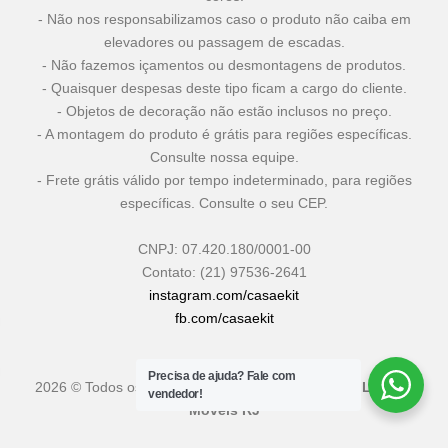
- Não nos responsabilizamos caso o produto não caiba em
elevadores ou passagem de escadas.
- Não fazemos içamentos ou desmontagens de produtos.
- Quaisquer despesas deste tipo ficam a cargo do cliente.
- Objetos de decoração não estão inclusos no preço.
- A montagem do produto é grátis para regiões específicas.
Consulte nossa equipe.
- Frete grátis válido por tempo indeterminado, para regiões
específicas. Consulte o seu CEP.
CNPJ: 07.420.180/0001-00
Contato: (21) 97536-2641
instagram.com/casaekit
fb.com/casaekit
Precisa de ajuda?
Fale com
2026 © Todos os Direitos Reservados
Casa & Kit - Loja de
vendedor!
Móveis RJ