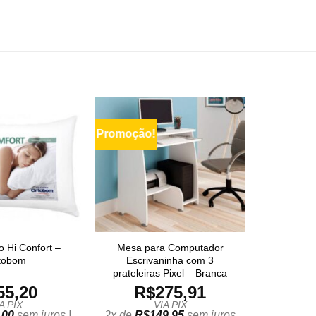
Promoção!
o Hi Confort –
Mesa para Computador
tobom
Escrivaninha com 3
prateleiras Pixel – Branca
55,20
R$
275,91
A PIX
VIA PIX
,00
sem juros |
2x de
R$
149,95
sem juros