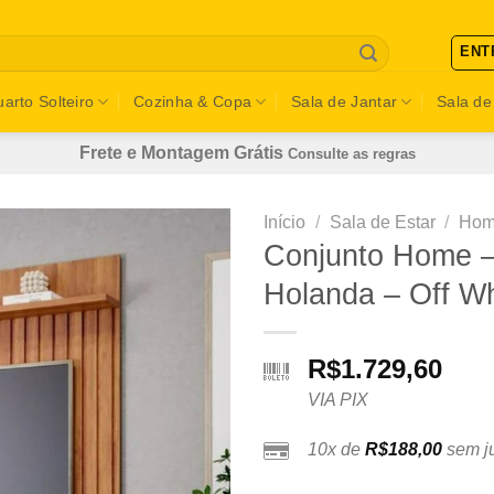
ENT
arto Solteiro
Cozinha & Copa
Sala de Jantar
Sala de
Frete e Montagem Grátis
Consulte as regras
Início
/
Sala de Estar
/
Hom
Conjunto Home –
Holanda – Off W
R$
1.729,60
VIA PIX
10x de
R$
188,00
sem ju