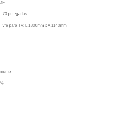
MDF
é: 70 polegadas
 livre para TV: L 1800mm x A 1140mm
namomo
0%