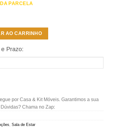
 DA PARCELA
k para TV 70" Holanda - Off White/Cinamomo - PMB quantidade
AR AO CARRINHO
 e Prazo:
regue por Casa & Kit Móveis. Garantimos a sua
. Dúvidas? Chama no Zap:
oções
,
Sala de Estar