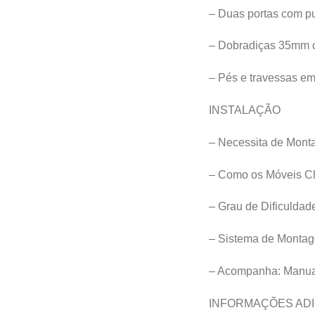
– Duas portas com p
– Dobradiças 35mm c
– Pés e travessas 
INSTALAÇÃO
– Necessita de Mont
– Como os Móveis C
– Grau de Dificulda
– Sistema de Montage
– Acompanha: Manua
INFORMAÇÕES ADI