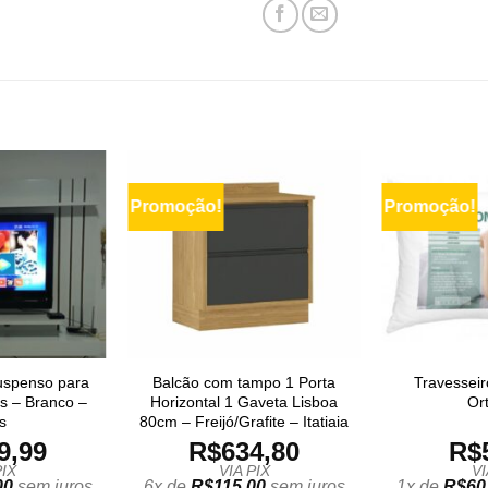
Promoção!
Promoção!
uspenso para
Balcão com tampo 1 Porta
Travesseir
s – Branco –
Horizontal 1 Gaveta Lisboa
Or
s
80cm – Freijó/Grafite – Itatiaia
9,99
R$
634,80
R$
PIX
VIA PIX
VI
00
sem juros
6x de
R$
115,00
sem juros
1x de
R$
60