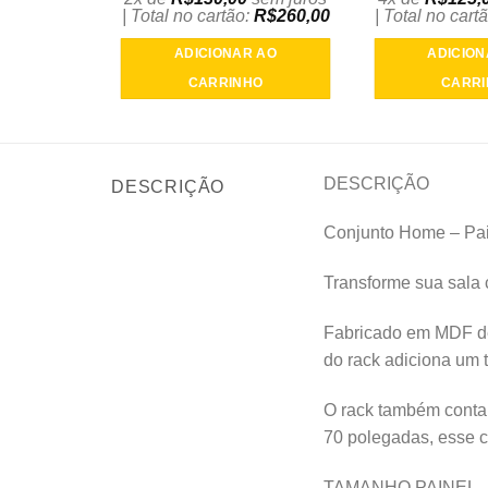
| Total no cartão:
R$
260,00
| Total no cart
ADICIONAR AO
ADICION
CARRINHO
CARR
DESCRIÇÃO
DESCRIÇÃO
Conjunto Home – Pai
Transforme sua sala
Fabricado em MDF de 
do rack adiciona um 
O rack também conta 
70 polegadas, esse c
TAMANHO PAINEL