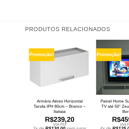
PRODUTOS RELACIONADOS
Promoção!
Promoção!
Armário Aéreo Horizontal
Painel Home S
Tarsila IPH 80cm – Branco –
TV até 50” Zeu
Itatiaia
Bor
R$
239,20
R$
45
VIA PIX
VIA 
2x de
R$
130,00
sem juros
4x de
R$
125,