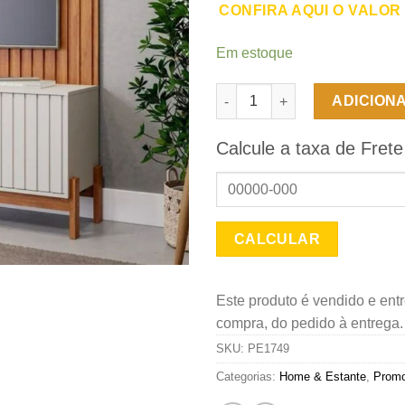
CONFIRA AQUI O VALOR
Em estoque
Conjunto Home - Painel e Rac
ADICION
Calcule a taxa de Frete
Este produto é vendido e ent
compra, do pedido à entrega
SKU:
PE1749
Categorias:
Home & Estante
,
Prom