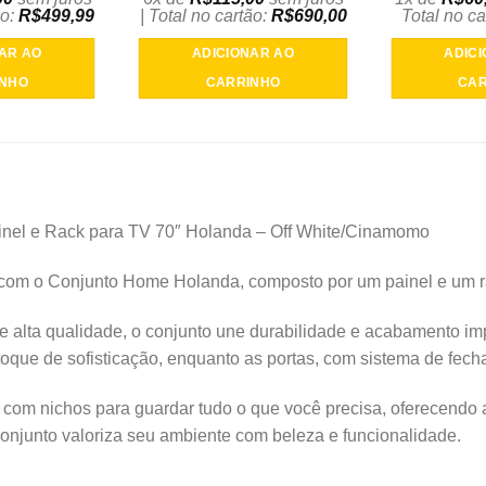
ão:
R$
499,99
| Total no cartão:
R$
690,00
Total no ca
AR AO
ADICIONAR AO
ADIC
INHO
CARRINHO
CAR
nel e Rack para TV 70″ Holanda – Off White/Cinamomo
 com o Conjunto Home Holanda, composto por um painel e um r
alta qualidade, o conjunto une durabilidade e acabamento impe
toque de sofisticação, enquanto as portas, com sistema de fec
com nichos para guardar tudo o que você precisa, oferecendo a
onjunto valoriza seu ambiente com beleza e funcionalidade.