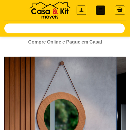
Skip
to
content
Pesquisar
por:
Compre Online e Pague em Casa!