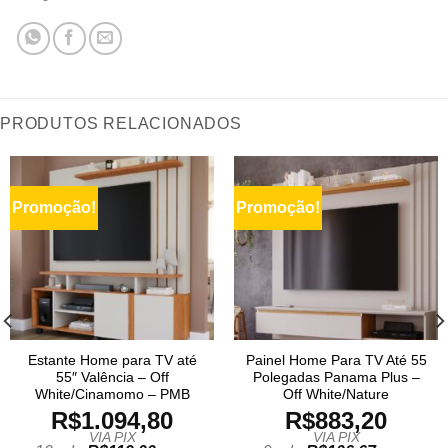
PRODUTOS RELACIONADOS
Promoção!
Promoção!
Estante Home para TV até
Painel Home Para TV Até 55
55″ Valência – Off
Polegadas Panama Plus –
White/Cinamomo – PMB
Off White/Nature
R$
1.094,80
R$
883,20
VIA PIX
VIA PIX