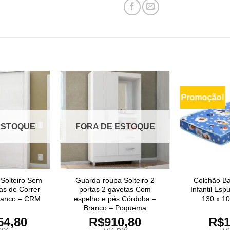
Promoção!
ESTOQUE
FORA DE ESTOQUE
Solteiro Sem
Guarda-roupa Solteiro 2
Colchão Ba
as de Correr
portas 2 gavetas Com
Infantil Es
Branco – CRM
espelho e pés Córdoba –
130 x 1
Branco – Poquema
54,80
R$
910,80
R$
1