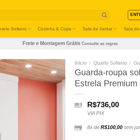
ENT
arto Solteiro
Cozinha & Copa
Sala de Jantar
Sala de
Frete e Montagem Grátis
Consulte as regras
Início
/
Quarto Solteiro
/
Gu
Guarda-roupa sol
Estrela Premium 
R$
736,00
VIA PIX
8x de
R$
100,00
sem jur