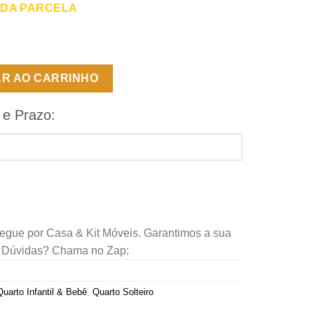
 DA PARCELA
 e 2 gavetas Estrela Premium - Branco - Sallêto quantidade
AR AO CARRINHO
 e Prazo:
regue por Casa & Kit Móveis. Garantimos a sua
. Dúvidas? Chama no Zap:
Quarto Infantil & Bebê
,
Quarto Solteiro