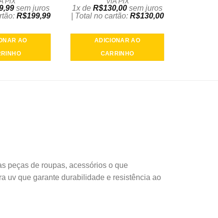
A PIX
VIA PIX
9,99
sem juros
1x de
R$
130,00
sem juros
artão:
R$
199,99
| Total no cartão:
R$
130,00
IONAR AO
ADICIONAR AO
RINHO
CARRINHO
as peças de roupas, acessórios o que
 uv que garante durabilidade e resistência ao