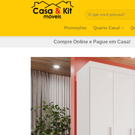
Skip
to
Pesquisar
por:
content
Promoções
Quarto Casal
Qu
Compre Online e Pague em Casa!