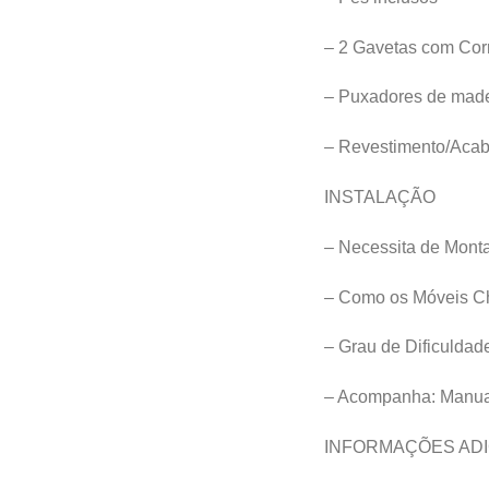
– 2 Gavetas com Corr
– Puxadores de made
– Revestimento/Acab
INSTALAÇÃO
– Necessita de Mont
– Como os Móveis C
– Grau de Dificuldad
– Acompanha: Manua
INFORMAÇÕES ADI