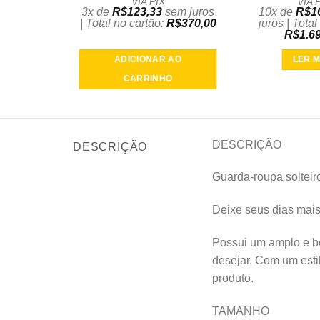
VIA PIX
VIA 
3x de
R$
123,33
sem juros
10x de
R$
1
| Total no cartão:
R$
370,00
juros | Total
R$
1.6
ADICIONAR AO
LER M
CARRINHO
DESCRIÇÃO
DESCRIÇÃO
Guarda-roupa solteir
Deixe seus dias mais
Possui um amplo e be
desejar. Com um esti
produto.
TAMANHO