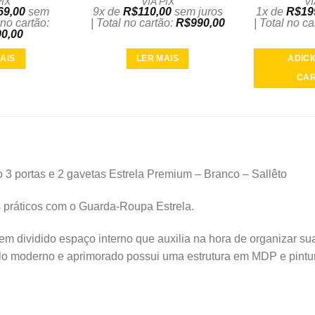
PIX
VIA PIX
VI
69,00
sem
9x de
R$
110,00
sem juros
1x de
R$
19
 no cartão:
| Total no cartão:
R$
990,00
| Total no c
90,00
AIS
LER MAIS
ADIC
CAR
o 3 portas e 2 gavetas Estrela Premium – Branco – Sallêto
 práticos com o Guarda-Roupa Estrela.
m dividido espaço interno que auxilia na hora de organizar su
lo moderno e aprimorado possui uma estrutura em MDP e pintura