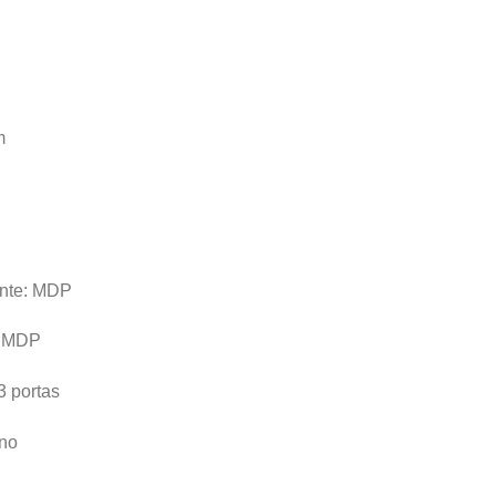
m
ante: MDP
: MDP
3 portas
rno