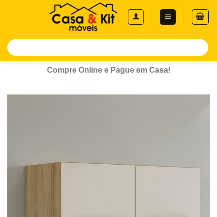
Skip
to
content
Pesquisar
por:
Compre Online e Pague em Casa!