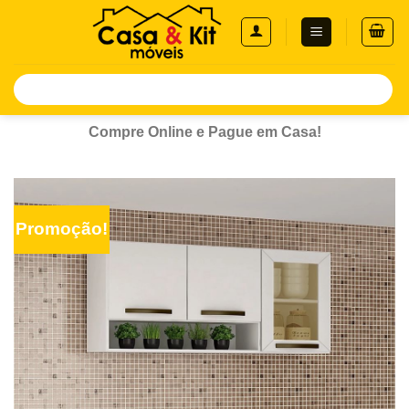
Skip
to
content
Pesquisar
por:
Compre Online e Pague em Casa!
Promoção!