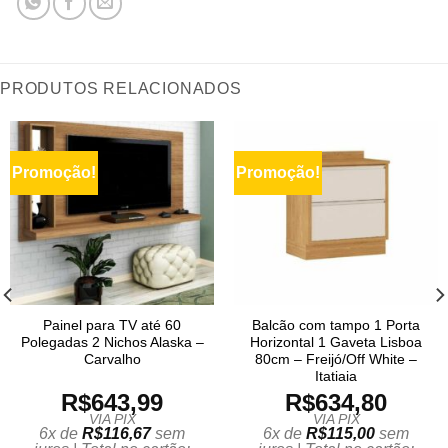
PRODUTOS RELACIONADOS
Promoção!
Promoção!
Painel para TV até 60
Balcão com tampo 1 Porta
Polegadas 2 Nichos Alaska –
Horizontal 1 Gaveta Lisboa
Carvalho
80cm – Freijó/Off White –
Itatiaia
R$
643,99
R$
634,80
VIA PIX
VIA PIX
6x de
R$
116,67
sem
6x de
R$
115,00
sem