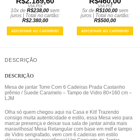
R$
2.189,60
R$
460,00
VIA PIX
VIA PIX
10x de
R$
238,00
sem
5x de
R$
100,00
sem
juros | Total no cartão:
juros | Total no cartão:
R$
2.380,00
R$
500,00
ADICIONAR AO CARRINHO
ADICIONAR AO CARRINHO
DESCRIÇÃO
DESCRIÇÃO
Mesa de jantar Torre Com 6 Cadeiras Prada Castanho
prêmio / Suede Caramelo – Tampo de Vidro 80×160 cm –
LJM
Olha só quem chegou aqui na Casa e Kit! Trazendo
consigo muita autenticidade e estilo, essa Mesa veio para
marcar presença e deixar sua sala de jantar ainda mais
maravilhosa! Mesa Retangular com base em mdf e tampo
de Vidro serigrafado, vem com 6 cadeiras em estilo