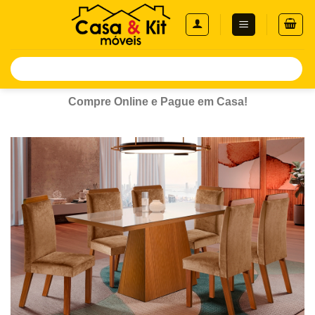
Skip
to
content
Pesquisar
por:
Compre Online e Pague em Casa!