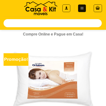
Skip
to
content
Pesquisar
por:
Compre Online e Pague em Casa!
Promoção!