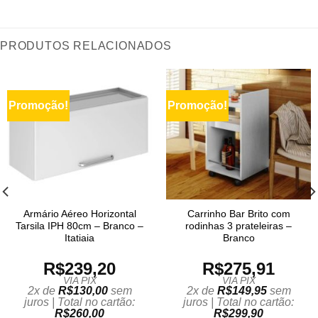
PRODUTOS RELACIONADOS
Promoção!
Promoção!
Armário Aéreo Horizontal
Carrinho Bar Brito com
Tarsila IPH 80cm – Branco –
rodinhas 3 prateleiras –
Itatiaia
Branco
R$
239,20
R$
275,91
VIA PIX
VIA PIX
2x de
R$
130,00
sem
2x de
R$
149,95
sem
juros | Total no cartão:
juros | Total no cartão:
R$
260,00
R$
299,90