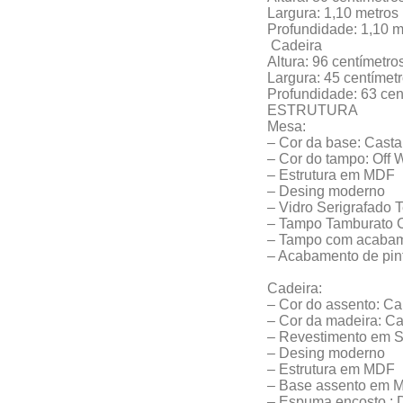
Largura: 1,10 metros
Profundidade: 1,10 m
Cadeira
Altura: 96 centímetro
Largura: 45 centímet
Profundidade: 63 cen
ESTRUTURA
Mesa:
– Cor da base: Cast
– Cor do tampo: Off 
– Estrutura em MDF
– Desing moderno
– Vidro Serigrafado
– Tampo Tamburato 
– Tampo com acabam
– Acabamento de pin
Cadeira:
– Cor do assento: C
– Cor da madeira: C
– Revestimento em 
– Desing moderno
– Estrutura em MDF
– Base assento em 
– Espuma encosto : 