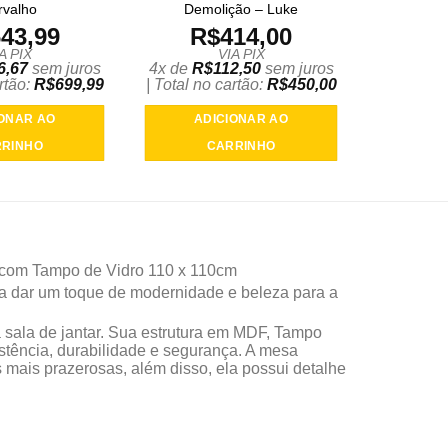
rvalho
Demolição – Luke
43,99
R$
414,00
A PIX
VIA PIX
6,67
sem juros
4x de
R$
112,50
sem juros
artão:
R$
699,99
| Total no cartão:
R$
450,00
IONAR AO
ADICIONAR AO
RINHO
CARRINHO
 com Tampo de Vidro 110 x 110cm
ra dar um toque de modernidade e beleza para a
 sala de jantar. Sua estrutura em MDF, Tampo
tência, durabilidade e segurança. A mesa
 mais prazerosas, além disso, ela possui detalhe