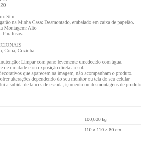
D20
em: Sim
arão na Minha Casa: Desmontado, embalado em caixa de papelão.
da Montagem: Alto
 Parafusos.
CIONAIS
la, Copa, Cozinha
nutenção: Limpar com pano levemente umedecido com água.
re de umidade e ou exposição direta ao sol.
 decorativos que aparecem na imagem, não acompanham o produto.
frer alterações dependendo do seu monitor ou tela do seu celular.
lui a subida de lances de escada, içamento ou desmontagens de produto
100,000 kg
110 × 110 × 80 cm