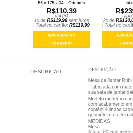
55 x 175 x 04 – Ortobom
Itati
R$
110,39
R$
23
VIA PIX
VIA 
1x de
R$
119,99
sem juros
2x de
R$
130,
| Total no cartão:
R$
119,99
| Total no cart
ADICIONAR AO
ADICION
CARRINHO
CARR
DESCRIÇÃO
DESCRIÇÃO
Mesa de Jantar Rubi
Fabricada com materi
sua sala de jantar de
Modelo moderno e ino
com acabamento em La
contém 4 lindas cade
geométrico no encost
MEDIDAS
Mesa
Altura: 80
centímetro