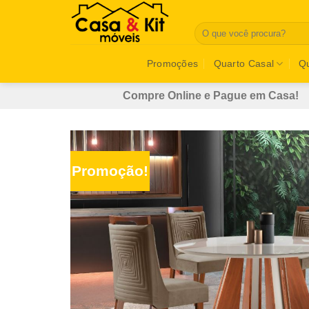
Skip
to
Pesquisar
por:
content
Promoções
Quarto Casal
Qu
Compre Online e Pague em Casa!
Promoção!