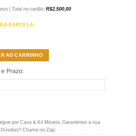
ros | Total no cartão:
R$
2.500,00
 DA PARCELA
com 4 Cadeiras Eldora - Castanho / Suede Capuccino com Tampo 
AR AO CARRINHO
 e Prazo:
regue por Casa & Kit Móveis. Garantimos a sua
. Dúvidas? Chama no Zap: