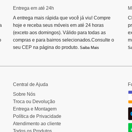
Entrega em até 24h
M
A entrega mais rápida que você já viu! Compre
C
a
hoje e receba seus móveis em até 24 horas
p
(exceto aos domingos). Válido para todas as
e
o
compras e para bairros selecionados.Consulte o
m
seu CEP na página do produto.
Saiba Mais
Sa
Central de Ajuda
F
Sobre Nós
Troca ou Devolução
Entrega e Montagem
Política de Privacidade
Atendimento ao cliente
Todos os Produtos