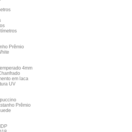
etros
s
ros
tímetros
anho Prêmio
White
 Temperado 4mm
Chanfrado
ento em laca
tura UV
apuccino
astanho Prêmio
Suede
MDP
D18