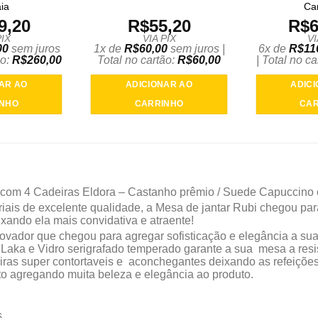
aia
Ca
9,20
R$
55,20
R$
6
PIX
VIA PIX
VI
00
sem juros
1x de
R$
60,00
sem juros |
6x de
R$
11
ão:
R$
260,00
Total no cartão:
R$
60,00
| Total no c
AR AO
ADICIONAR AO
ADIC
INHO
CARRINHO
CAR
 com 4 Cadeiras Eldora – Castanho prêmio / Suede Capuccino
ais de excelente qualidade, a Mesa de jantar Rubi chegou pa
ixando ela mais convidativa e atraente!
vador que chegou para agregar sofisticação e elegância a sua
ka e Vidro serigrafado temperado garante a sua mesa a resis
iras super contortaveis e aconchegantes deixando as refeições
o agregando muita beleza e elegância ao produto.
s