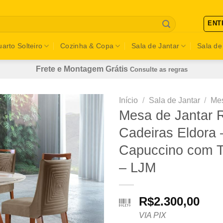
ENT
arto Solteiro
Cozinha & Copa
Sala de Jantar
Sala de
Frete e Montagem Grátis
Consulte as regras
Início
/
Sala de Jantar
/
Mes
Mesa de Jantar 
Cadeiras Eldora
Capuccino com T
– LJM
R$
2.300,00
VIA PIX