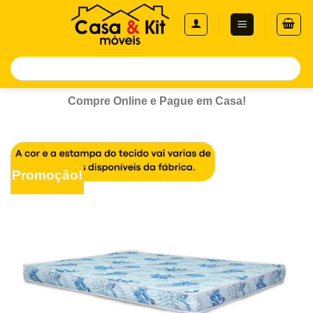
Skip
to
content
Pesquisar
por:
Compre Online e Pague em Casa!
Promoção!