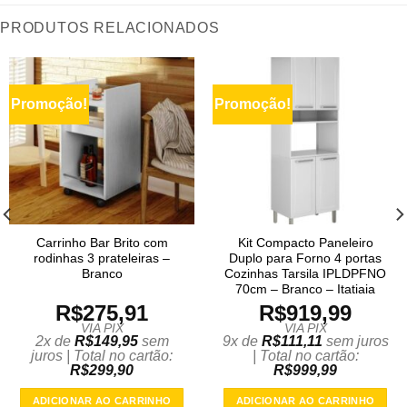
PRODUTOS RELACIONADOS
Promoção!
Promoção!
Carrinho Bar Brito com
Kit Compacto Paneleiro
rodinhas 3 prateleiras –
Duplo para Forno 4 portas
Branco
Cozinhas Tarsila IPLDPFNO
70cm – Branco – Itatiaia
R$
275,91
R$
919,99
VIA PIX
VIA PIX
2x de
R$
149,95
sem
9x de
R$
111,11
sem juros
juros | Total no cartão:
| Total no cartão:
R$
299,90
R$
999,99
ADICIONAR AO CARRINHO
ADICIONAR AO CARRINHO