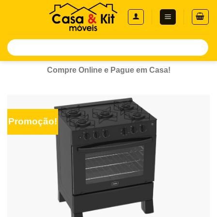
Skip
to
content
Pesquisar
por:
Compre Online e Pague em Casa!
Promoção!