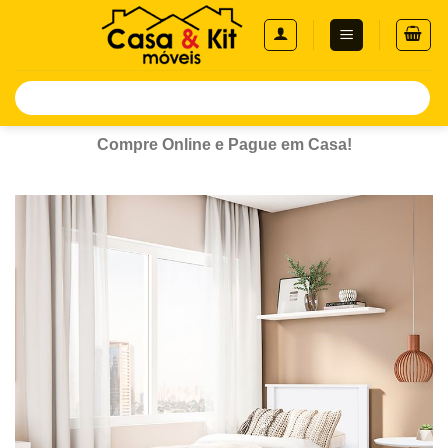
Skip
to
content
Pesquisar
por:
Compre Online e Pague em Casa!