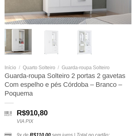
Início
/
Quarto Solteiro
/
Guarda-roupa Solteiro
Guarda-roupa Solteiro 2 portas 2 gavetas
Com espelho e pés Córdoba – Branco –
Poquema
R$
910,80
VIA PIX
9x de
R$
110,00
sem juros | Total no cartão: