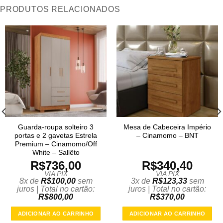
PRODUTOS RELACIONADOS
Guarda-roupa solteiro 3
Mesa de Cabeceira Império
portas e 2 gavetas Estrela
– Cinamomo – BNT
Premium – Cinamomo/Off
White – Sallêto
R$
736,00
R$
340,40
VIA PIX
VIA PIX
8x de
R$
100,00
sem
3x de
R$
123,33
sem
juros | Total no cartão:
juros | Total no cartão:
R$
800,00
R$
370,00
ADICIONAR AO CARRINHO
ADICIONAR AO CARRINHO