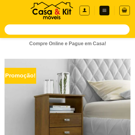
Skip
to
content
Pesquisar
por:
Compre Online e Pague em Casa!
Promoção!