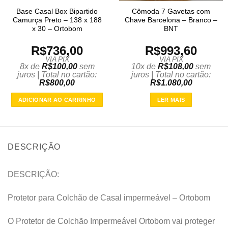
Base Casal Box Bipartido
Cômoda 7 Gavetas com
Camurça Preto – 138 x 188
Chave Barcelona – Branco –
x 30 – Ortobom
BNT
R$
736,00
R$
993,60
VIA PIX
VIA PIX
8x de
R$
100,00
sem
10x de
R$
108,00
sem
juros | Total no cartão:
juros | Total no cartão:
R$
800,00
R$
1.080,00
ADICIONAR AO CARRINHO
LER MAIS
DESCRIÇÃO
DESCRIÇÃO:
Protetor para Colchão de Casal impermeável – Ortobom
O Protetor de Colchão Impermeável Ortobom vai proteger