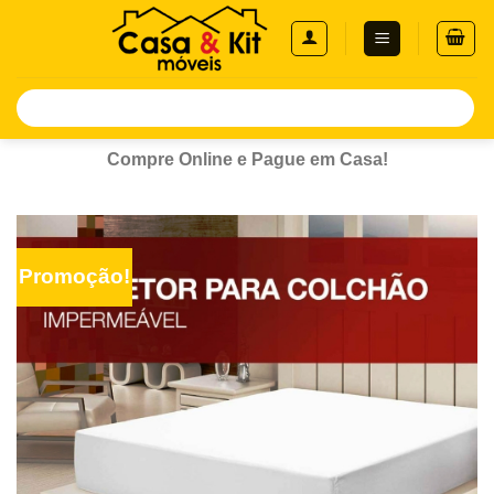
Skip
to
content
Pesquisar
por:
Compre Online e Pague em Casa!
Promoção!