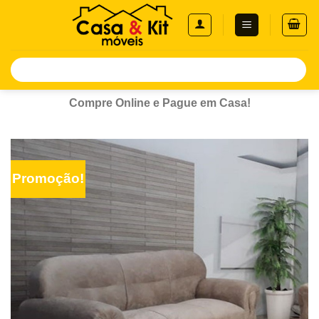
Skip
to
content
Pesquisar
por:
Compre Online e Pague em Casa!
Promoção!