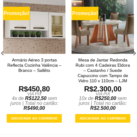
Promoção!
Promoção!
Armário Aéreo 3 portas
Mesa de Jantar Redonda
Reflecta Cozinha Valência –
Rubi com 4 Cadeiras Eldora
Branco – Sallêto
– Castanho / Suede
Capuccino com Tampo de
Vidro 110 x 110cm – LJM
R$
450,80
R$
2.300,00
VIA PIX
VIA PIX
4x de
R$
122,50
sem
10x de
R$
250,00
sem
juros | Total no cartão:
juros | Total no cartão:
R$
490,00
R$
2.500,00
ADICIONAR AO CARRINHO
ADICIONAR AO CARRINHO