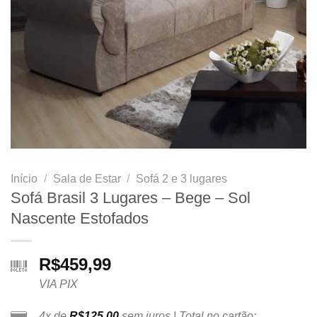
Início
/
Sala de Estar
/
Sofá 2 e 3 lugares
Sofá Brasil 3 Lugares – Bege – Sol
Nascente Estofados
R$
459,99
VIA PIX
4x de
R$
125,00
sem juros | Total no cartão: