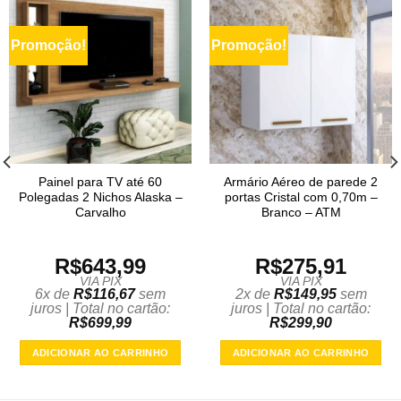
Promoção!
Promoção!
Painel para TV até 60
Armário Aéreo de parede 2
Polegadas 2 Nichos Alaska –
portas Cristal com 0,70m –
Carvalho
Branco – ATM
R$
643,99
R$
275,91
VIA PIX
VIA PIX
6x de
R$
116,67
sem
2x de
R$
149,95
sem
juros | Total no cartão:
juros | Total no cartão:
R$
699,99
R$
299,90
ADICIONAR AO CARRINHO
ADICIONAR AO CARRINHO