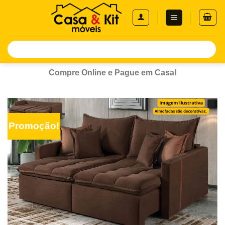
Skip
to
content
Pesquisar
por:
Compre Online e Pague em Casa!
Promoção!