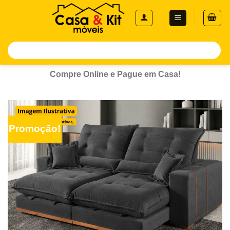
Skip
to
content
Pesquisar
por:
Compre Online e Pague em Casa!
Promoção!